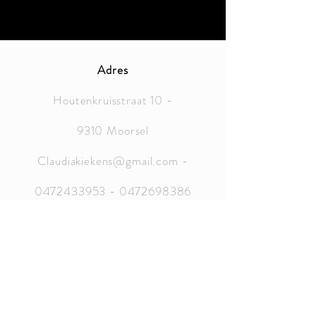
Adres
Houtenkruisstraat 10 -
9310 Moorsel
Claudiakiekens@gmail.com
-
0472433953
-
0472698386