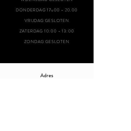
DONDERDAG 17u00 - 20.00
VRIJDAG GESLOTEN
ZATERDAG 10:00 - 13:00
ZONDAG GESLOTEN
Adres
Houtenkruisstraat 10 -
9310 Moorsel
Claudiakiekens@gmail.com
-
0472433953
-
0472698386