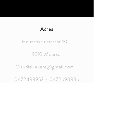
Adres
Houtenkruisstraat 10 -
9310 Moorsel
Claudiakiekens@gmail.com
-
0472433953
-
0472698386