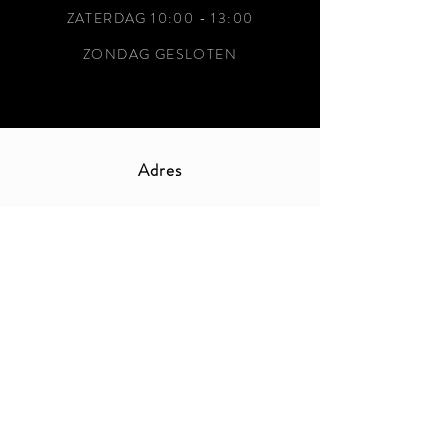
ZATERDAG 10:00 - 13:00
ZONDAG GESLOTEN
Adres
Houtenkruisstraat 10 -
9310 Moorsel
Claudiakiekens@gmail.com
-
0472433953
-
0472698386