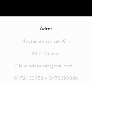
Adres
Houtenkruisstraat 10 -
9310 Moorsel
Claudiakiekens@gmail.com
-
0472433953
-
0472698386