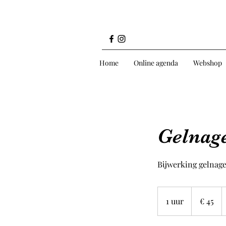
Home
Online agenda
Webshop
Gelnage
Bijwerking gelnagel
45
euro
1 uur
1
€ 45
u
u