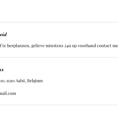
eid
f te herplannen, gelieve minstens 24u op voorhand contact me
ns
10, 9310 Aalst, Belgium
mail.com