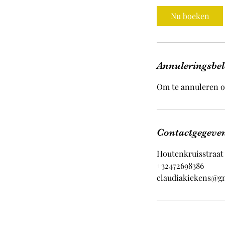
Nu boeken
Annuleringsbel
Om te annuleren o
Contactgegeve
Houtenkruisstraat 
+32472698386
claudiakiekens@g