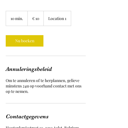
10
euro
10 min.
1
€ 10
Location 1
0
m
i
n
Nu boeken
.
Annuleringsbeleid
Om te annuleren of te herplannen, gelieve
minstens 24u op voorhand contact met ons
op te nemen.
Contactgegevens
Houtenkruisstraat 10, 9310 Aalst, Belgium