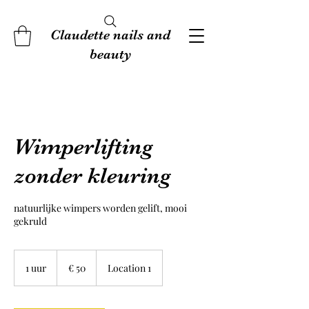
Claudette nails and
beauty
Wimperlifting
zonder kleuring
natuurlijke wimpers worden gelift, mooi
gekruld
50
euro
1 uur
1
€ 50
Location 1
u
u